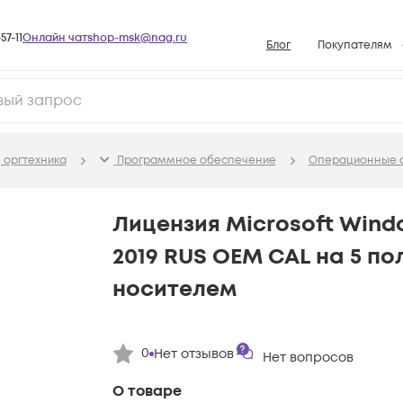
57-11
Онлайн чат
shop-msk@nag.ru
Блог
Покупателям
Способы опла
Документы
Политика рабо
 оргтехника
Программное обеспечение
Операционные 
Условия доста
Гарантийное о
Лицензия Microsoft Wind
Возврат товар
2019 RUS OEM CAL на 5 по
Вопросы и отв
носителем
База знаний
Конфигуратор
0
Нет отзывов
Нет вопросов
О товаре