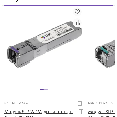
SNR-SFP-W53-3
SNR-SFP+W37-20
Модуль SFP WDM, дальность до
Модуль SFP+