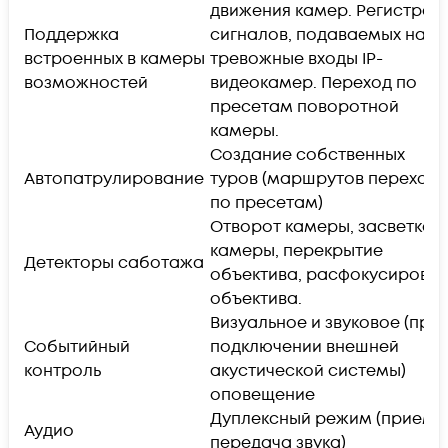
движения камер. Регистрац
Поддержка
сигналов, подаваемых на
встроенных в камеры
тревожные входы IP-
возможностей
видеокамер. Переход по
пресетам поворотной
камеры.
Создание собственных
Автопатрулирование
туров (маршрутов переход
по пресетам)
Отворот камеры, засветка
камеры, перекрытие
Детекторы саботажа
объектива, расфокусировка
объектива.
Визуальное и звуковое (при
Событийный
подключении внешней
контроль
акустической системы)
оповещение
Дуплексный режим (прием 
Аудио
передача звука)