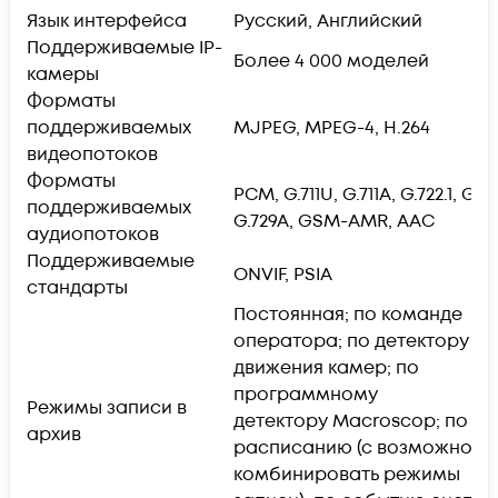
Язык интерфейса
Русский, Английский
Поддерживаемые IP-
Более 4 000 моделей
камеры
Форматы
поддерживаемых
MJPEG, MPEG-4, H.264
видеопотоков
Форматы
PCM, G.711U, G.711A, G.722.1, G.72
поддерживаемых
G.729A, GSM-AMR, AAC
аудиопотоков
Поддерживаемые
ONVIF, PSIA
стандарты
Постоянная; по команде
оператора; по детектору
движения камер; по
программному
Режимы записи в
детектору Macroscop; по
архив
расписанию (с возможност
комбинировать режимы