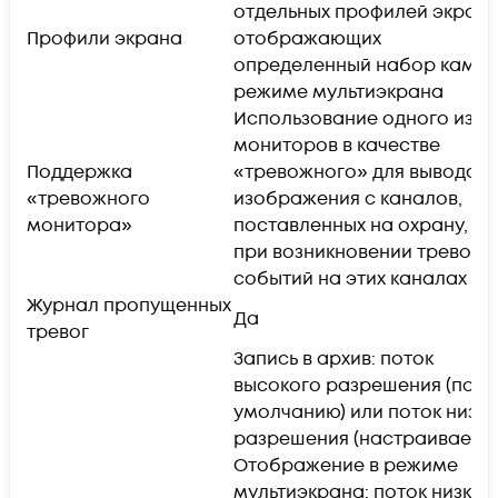
отдельных профилей экрана
Профили экрана
отображающих
определенный набор камер
режиме мультиэкрана
Использование одного из
мониторов в качестве
Поддержка
«тревожного» для вывода
«тревожного
изображения с каналов,
монитора»
поставленных на охрану,
при возникновении тревожн
событий на этих каналах
Журнал пропущенных
Да
тревог
Запись в архив: поток
высокого разрешения (по
умолчанию) или поток низко
разрешения (настраивается
Отображение в режиме
мультиэкрана: поток низког