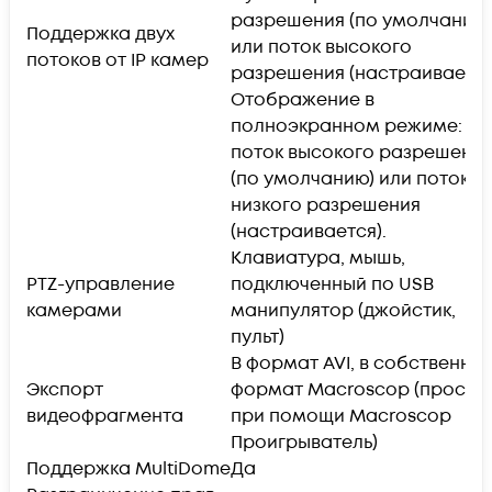
разрешения (по умолчанию
Поддержка двух
или поток высокого
потоков от IP камер
разрешения (настраивается
Отображение в
полноэкранном режиме:
поток высокого разрешени
(по умолчанию) или поток
низкого разрешения
(настраивается).
Клавиатура, мышь,
PTZ-управление
подключенный по USB
камерами
манипулятор (джойстик,
пульт)
В формат AVI, в собственны
Экспорт
формат Macroscop (просмо
видеофрагмента
при помощи Macroscop
Проигрыватель)
Поддержка MultiDome
Да