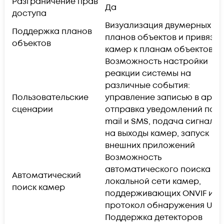
Разграничение прав
Да
доступа
Визуализация двумерных
Поддержка планов
планов объектов и привязка
объектов
камер к планам объектов
Возможность настройки
реакции системы на
различные события:
Пользовательские
управление записью в архив
сценарии
отправка уведомлений по e
mail и SMS, подача сигнало
на выходы камер, запуск
внешних приложений
Возможность
автоматического поиска в
Автоматический
локальной сети камер,
поиск камер
поддерживающих ONVIF или
протокол обнаружения UPn
Поддержка детекторов