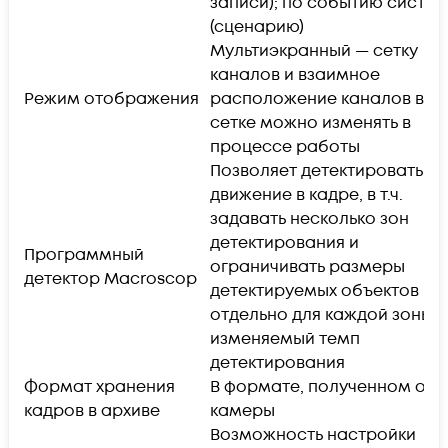
записи); по событию систе
(сценарию)
Мультиэкранный — сетку
каналов и взаимное
Режим отображения
расположение каналов в
сетке можно изменять в
процессе работы
Позволяет детектировать
движение в кадре, в т.ч.
задавать несколько зон
детектирования и
Программный
ограничивать размеры
детектор Macroscop
детектируемых объектов
отдельно для каждой зоны;
изменяемый темп
детектирования
Формат хранения
В формате, полученном от I
кадров в архиве
камеры
Возможность настройки