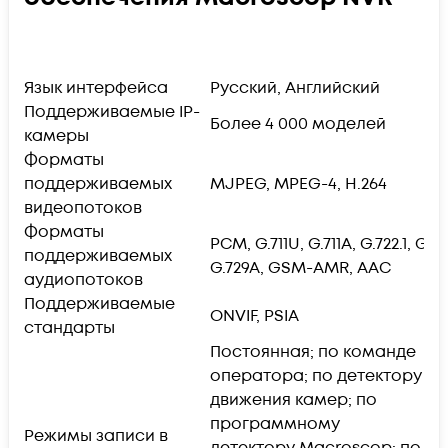
Язык интерфейса
Русский, Английский
Поддерживаемые IP-
Более 4 000 моделей
камеры
Форматы
поддерживаемых
MJPEG, MPEG-4, H.264
видеопотоков
Форматы
PCM, G.711U, G.711A, G.722.1, G.72
поддерживаемых
G.729A, GSM-AMR, AAC
аудиопотоков
Поддерживаемые
ONVIF, PSIA
стандарты
Постоянная; по команде
оператора; по детектору
движения камер; по
программному
Режимы записи в
детектору Macroscop; по