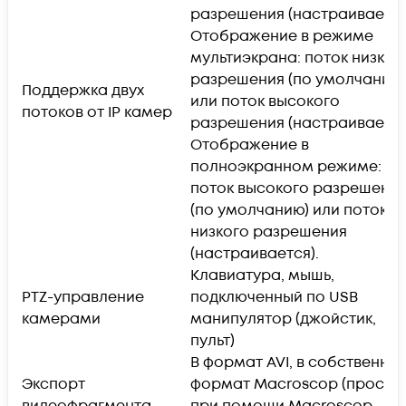
разрешения (настраивается
Отображение в режиме
мультиэкрана: поток низког
разрешения (по умолчанию
Поддержка двух
или поток высокого
потоков от IP камер
разрешения (настраивается
Отображение в
полноэкранном режиме:
поток высокого разрешени
(по умолчанию) или поток
низкого разрешения
(настраивается).
Клавиатура, мышь,
PTZ-управление
подключенный по USB
камерами
манипулятор (джойстик,
пульт)
В формат AVI, в собственны
Экспорт
формат Macroscop (просмо
видеофрагмента
при помощи Macroscop