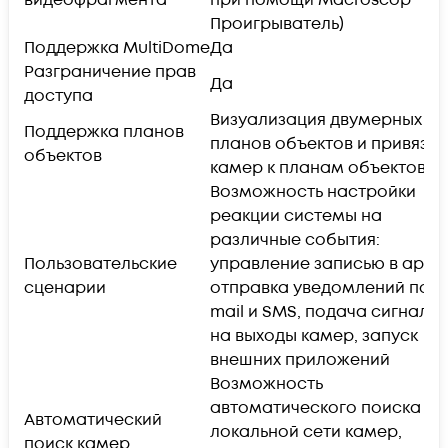
Проигрыватель)
Поддержка MultiDome
Да
Разграничение прав
Да
доступа
Визуализация двумерных
Поддержка планов
планов объектов и привязка
объектов
камер к планам объектов
Возможность настройки
реакции системы на
различные события:
Пользовательские
управление записью в архив
сценарии
отправка уведомлений по e
mail и SMS, подача сигнало
на выходы камер, запуск
внешних приложений
Возможность
автоматического поиска в
Автоматический
локальной сети камер,
поиск камер