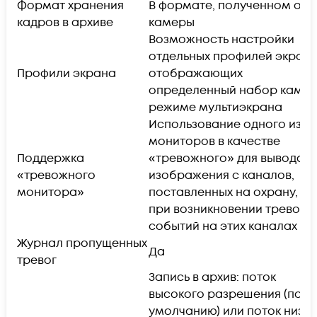
Формат хранения
В формате, полученном от I
кадров в архиве
камеры
Возможность настройки
отдельных профилей экрана
Профили экрана
отображающих
определенный набор камер
режиме мультиэкрана
Использование одного из
мониторов в качестве
Поддержка
«тревожного» для вывода
«тревожного
изображения с каналов,
монитора»
поставленных на охрану,
при возникновении тревожн
событий на этих каналах
Журнал пропущенных
Да
тревог
Запись в архив: поток
высокого разрешения (по
умолчанию) или поток низко