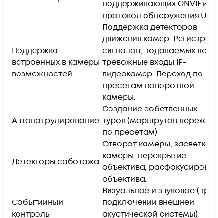
поддерживающих ONVIF или
протокол обнаружения UPn
Поддержка детекторов
движения камер. Регистрац
Поддержка
сигналов, подаваемых на
встроенных в камеры
тревожные входы IP-
возможностей
видеокамер. Переход по
пресетам поворотной
камеры.
Создание собственных
Автопатрулирование
туров (маршрутов переход
по пресетам)
Отворот камеры, засветка
камеры, перекрытие
Детекторы саботажа
объектива, расфокусировка
объектива.
Визуальное и звуковое (при
Событийный
подключении внешней
контроль
акустической системы)