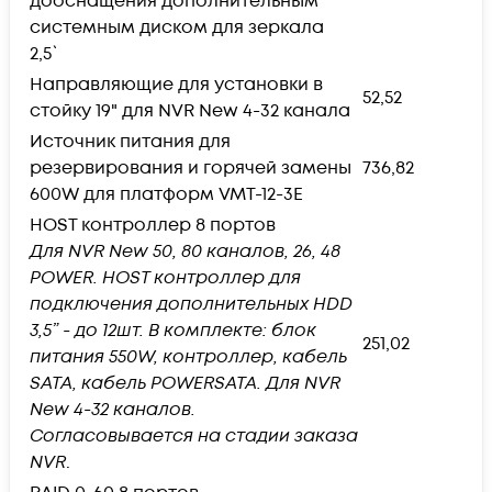
дооснащения дополнительным
системным диском для зеркала
2,5`
Направляющие для установки в
52,52
стойку 19" для NVR New 4-32 канала
Источник питания для
резервирования и горячей замены
736,82
600W для платформ VMT-12-3E
HOST контроллер 8 портов
Для NVR New 50, 80 каналов, 26, 48
POWER. HOST контроллер для
подключения дополнительных HDD
3,5” - до 12шт. В комплекте: блок
251,02
питания 550W, контроллер, кабель
SАТА, кабель POWERSATA. Для NVR
New 4-32 каналов.
Согласовывается на стадии заказа
NVR
.