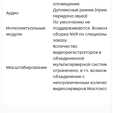
оповещение
Дуплексный режим (прием 
Аудио
передача звука)
По умолчанию не
Интеллектуальные
поддерживаются. Возможн
модули
сборка NVR по специально
заказу.
Количество
видеорегистраторов в
объединенной
мультисерверной системе 
Масштабирование
ограничено; в т.ч. возможно
объединение с
неограниченным количеств
видеосерверов Macroscop 