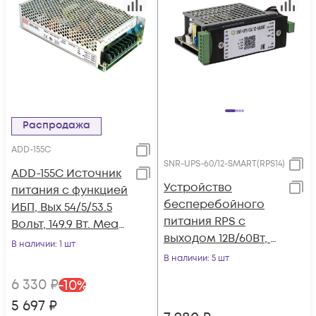
Распродажа
ADD-155С
SNR-UPS-60/12-SMART(RPS14)
ADD-155С Источник
Устройство
питания с функцией
бесперебойного
ИБП, Вых 54/5/53.5
питания RPS с
Вольт, 149.9 Вт. Mean
выходом 12В/60Вт, с
Well
В наличии
: 1 шт
функцией
В наличии
: 5 шт
мониторинга и
6 330
₽
-
10
%
холодного старта
5 697
₽
(RPS14)