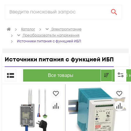
Каталог
Электропитание
Преобразователи напряжения
Источники питания c функцией ИБП
Источники питания c функцией ИБП
По популярности
Все товары
В 