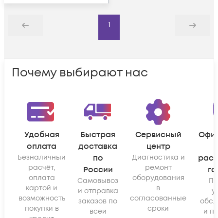
1
Назад
Дальше
Почему выбирают нас
Удобная
Быстрая
Сервисный
Офи
оплата
доставка
центр
Безналичный
по
Диагностика и
рас
расчёт,
ремонт
России
га
оплата
оборудования
Самовывоз
По
картой и
в
и отправка
у
возможность
согласованные
заказов по
обсл
покупки в
сроки
всей
и п