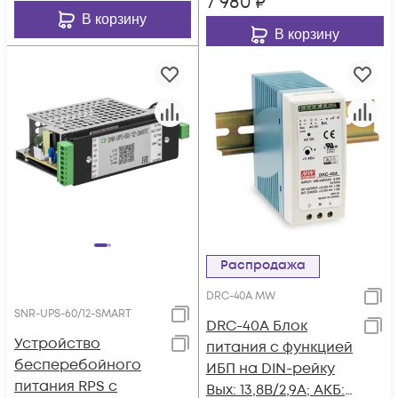
7 980
₽
В корзину
В корзину
Распродажа
DRC-40A MW
SNR-UPS-60/12-SMART
DRC-40A Блок
Устройство
питания c функцией
бесперебойного
ИБП на DIN-рейку
питания RPS с
Вых: 13,8В/2,9А; АКБ: