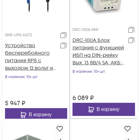
DRC-100A MW
SNR-UPS-60/12
DRC-100A Блок
Устройство
питания c функцией
бесперебойного
ИБП на DIN-рейку
питания RPS с
Вых: 13,8В/4,5А; АКБ:
выходом 12 вольт и
13,8В/2,5А; 100Вт,
В наличии
: 10+ шт
функцией зарядки,
В наличии
: 10+ шт
Mean Well
60Вт
6 089
₽
5 947
₽
В корзину
В корзину