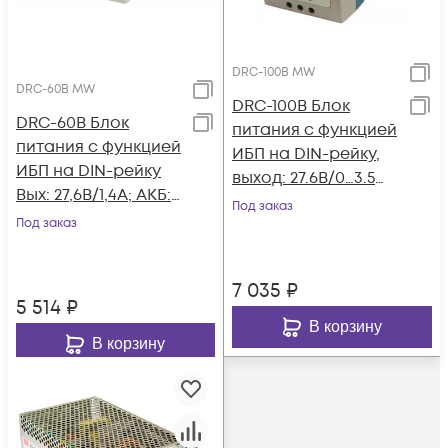
DRC-100B MW
DRC-60B MW
DRC-100B Блок
DRC-60B Блок
питания c функцией
питания c функцией
ИБП на DIN-рейку,
ИБП на DIN-рейку
выход: 27.6В/0…3.5
Вых: 27,6B/1,4А; АКБ:
(2.25 ном.) А, выход
Под заказ
27,6В/0.75А; 60Вт,
Под заказ
зарядного
Mean Well
устройства:
27.6В/1.25А, изоляция
7 035
₽
3000В АС
5 514
₽
В корзину
В корзину