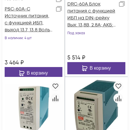
DRC-60A Блок
PSC-60A-C
питания c функцией
Источник питания,
ИБП на DIN-рейку
с функцией ИБП,
Вых: 13,8В, 2.8А; АКБ:
выход 13.7, 13.8 Вольт,
13,8В, 1,5А; 59.34Вт,
Под заказ
60 Вт. MEAN WELL
В наличии
: 4 шт
Mean Well
5 514
₽
3 464
₽
В корзину
В корзину