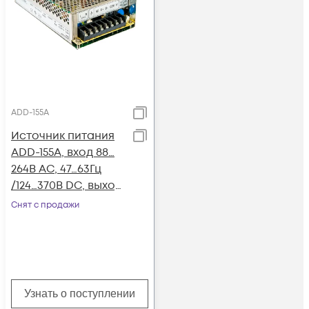
ADD-155A
Источник питания
ADD-155A, вход 88…
264В AC, 47…63Гц
/124…370В DC, выход
1: 13.8В/0…10.5A,
Снят с продажи
выход 2: 5В/0…3A,
выход 3: 13.3В/0…0.5A
(Зарядник)
Узнать о поступлении