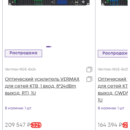
Распродажа
Распродаж
Vermax-NGE-8x24
Vermax-NGE-8x21 
Оптический усилитель VERMAX
Оптический 
для сетей КТВ, 1 вход, 8*24dBm
для сетей КТВ
выход, RT1, 1U
выход, CWDM 1
1U
В наличии
: 1 шт
В наличии
: 1 шт
209 547
₽
164 394
₽
-
32
%
-
27