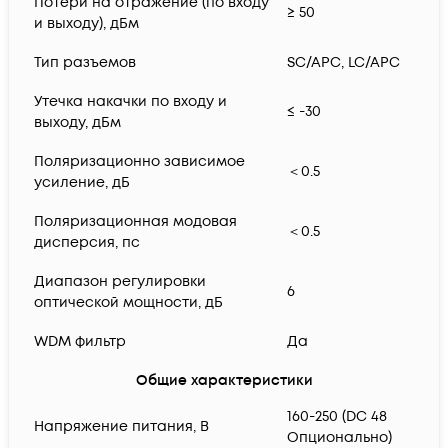
Потери на отражение (по входу
≥ 50
и выходу), дБм
Тип разъемов
SC/APC, LC/APC
Утечка накачки по входу и
≤ -30
выходу, дБм
Поляризационно зависимое
＜0.5
усиление, дБ
Поляризационная модовая
＜0.5
дисперсия, пс
Диапазон регулировки
6
оптической мощности, дБ
WDM фильтр
Да
Общие характеристики
160-250 (DC 48
Напряжение питания, В
Опционально)