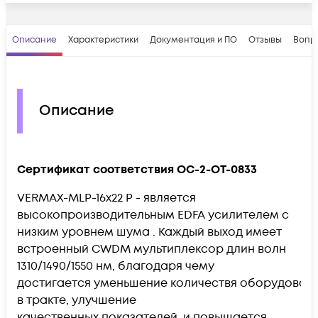
Описание
Характеристики
Документация и ПО
Отзывы
Вопр
Описание
Сертификат соответствия OC-2-OT-0833
VERMAX-MLP-16x22 P - является
высокопроизводительным EDFA усилителем с
низким уровнем шума . Каждый выход имеет
встроенный CWDM мультиплексор длин волн
1310/1490/1550 нм, благодаря чему
достигается уменьшение количествя оборудован
в тракте, улучшение
качественных показателей и повышается