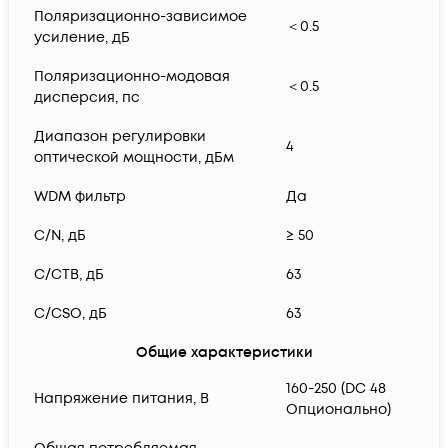
Поляризационно-зависимое
＜0.5
усиление, дБ
Поляризационно-модовая
＜0.5
дисперсия, пс
Диапазон регулировки
4
оптической мощности, дБм
WDM фильтр
Да
C/N, дБ
≥ 50
C/CTB, дБ
63
C/CSO, дБ
63
Общие характеристики
160-250 (DC 48
Напряжение питания, В
Опционально)