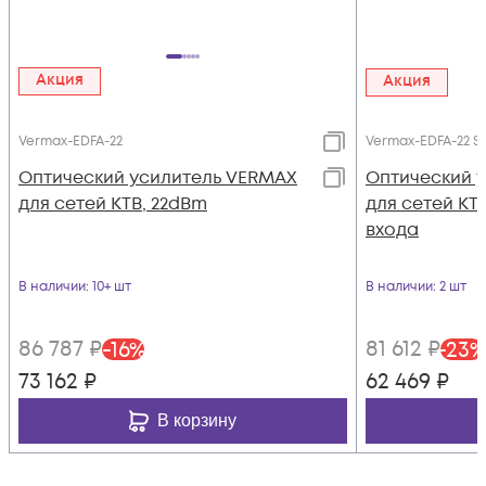
Акция
Акция
Vermax-EDFA-22
Vermax-EDFA-22 S
Оптический усилитель VERMAX
Оптический 
для сетей КТВ, 22dBm
для сетей КТВ
входа
В наличии
: 10+ шт
В наличии
: 2 шт
86 787
₽
81 612
₽
-
16
%
-
23
%
73 162
₽
62 469
₽
В корзину