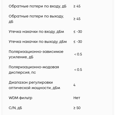
Обратные потери по входу, дБ
≥ 45
Обратные потери по выходу,
≥ 45
дБ
Утечка накачки по входу, дБм
≤ -30
Утечка накачки по выходу, дБм
≤ -30
Поляризационно-зависимое
＜0.5
усиление, дБ
Поляризационно-модовая
＜0.5
дисперсия, пс
Диапазон регулировки
4
оптической мощности, дБм
WDM фильтр
Нет
C/N, дБ
≥ 50