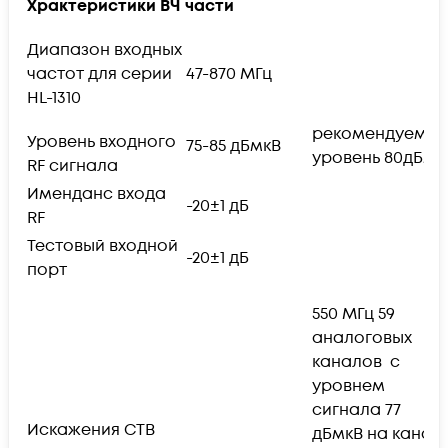
Храктеристики ВЧ части
Диапазон входных
частот для серии
47-870 МГц
HL-1310
рекомендуемы
Уровень входного
75-85 дБмкВ
уровень 80дБмк
RF сигнала
Именданс входа
-20±1 дБ
RF
Тестовый входной
-20±1 дБ
порт
550 МГц 59
аналоговых
каналов с
уровнем
сигнала 77
Искажения CTB
дБмкВ на канал