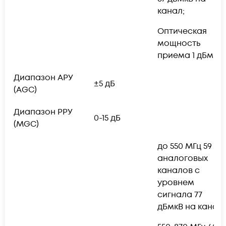
канал;
Оптическая
мощность
приема 1 дБм
Диапазон АРУ
±5 дБ
(AGC)
Диапазон РРУ
0-15 дБ
(MGC)
до 550 МГц 59
аналоговых
каналов с
уровнем
сигнала 77
дБмкВ на канал;