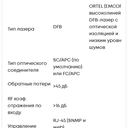
ORTEL (EMCORE)
высоколинейны
DFB-лазер с
DFB
оптической
Тип лазера
изоляцией и
низким уровнем
шумов
SC/APC (по
Тип оптического
умолчанию)
соединителя
или FC/APC
Обратные потери
>45 дБ
RF коэф.
отражения по
>16 дБ
входу
RJ-45 (SNMP и
Управление
web)