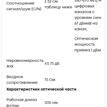
550-870 МГц 40
≥ 52 см.
Соотношение
цифровых
таблицу ниже
сигнал/шум (C/N)
каналов с
уровнем синал
67 дБмкВ на
канал;
Оптическая
мощность
приема 1 дБм
Неравномерность
±0.75 дБ
АЧХ
Входное
75 Ом
сопротивление
Характеристики оптической части
Рабочая длина
1310 нм
волны