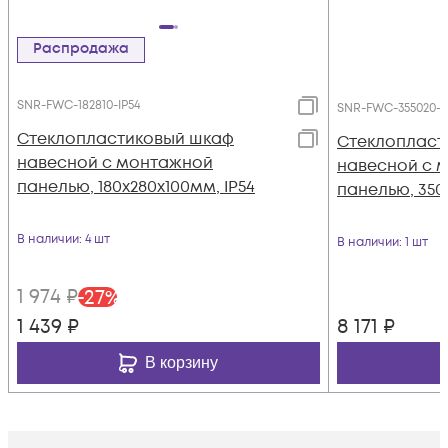
Распродажа
SNR-FWC-182810-IP54
SNR-FWC-355020-I
Стеклопластиковый шкаф
Стеклопласт
навесной с монтажной
навесной с 
панелью, 180х280х100мм, IP54
панелью, 350
В наличии
: 4 шт
В наличии
: 1 шт
1 974
₽
-
27
%
1 439
₽
8 171
₽
В корзину