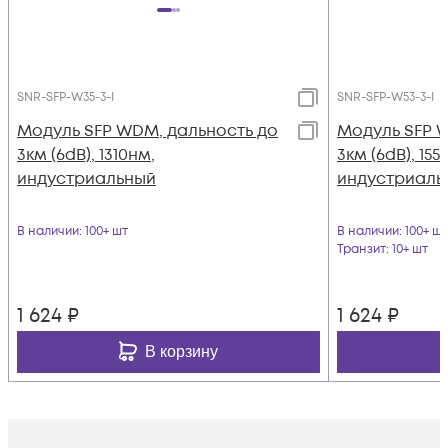
SNR-SFP-W35-3-I
SNR-SFP-W53-3-I
Модуль SFP WDM, дальность до
Модуль SFP 
3км (6dB), 1310нм,
3км (6dB), 155
индустриальный
индустриаль
В наличии
: 100+ шт
В наличии
: 100+ шт
Транзит
: 10+ шт
1 624
₽
1 624
₽
В корзину