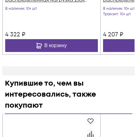
распределенная нагрузка 250кг,
распределенн
цвет-серый (SNR-SHELF-08055-
цвет-черный 
В наличии
: 10+ шт
В наличии
: 10+ шт
250G)
120B)
Транзит
: 10+ шт
4 322
₽
4 207
₽
В корзину
Купившие то, чем вы
интересовались, также
покупают