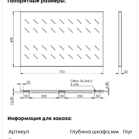
​Габаритные размеры:
Информация для заказа:
Артикул
Глубина шкафа,мм
Глуби