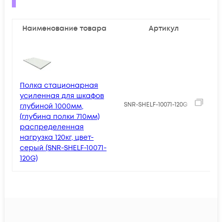
Наименование товара
Артикул
Полка стационарная
усиленная для шкафов
4
SNR-SHELF-10071-120G
глубиной 1000мм,
(глубина полки 710мм)
распределенная
нагрузка 120кг, цвет-
серый (SNR-SHELF-10071-
120G)