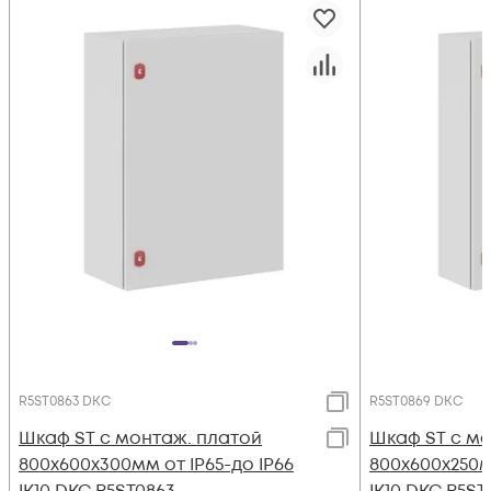
R5ST0863 DKC
R5ST0869 DKC
Шкаф ST с монтаж. платой
Шкаф ST с мо
800х600х300мм от IP65-до IP66
800х600х250м
IK10 DKC R5ST0863
IK10 DKC R5ST