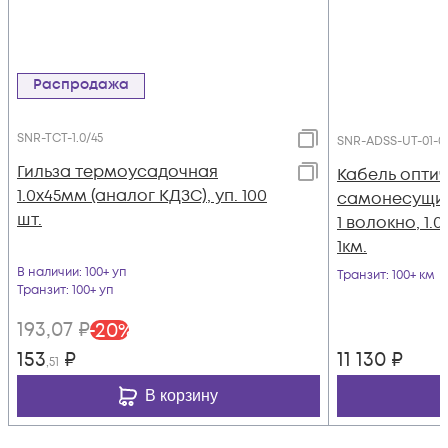
Распродажа
SNR-TCT-1.0/45
SNR-ADSS-UT-01-01
Гильза термоусадочная
Кабель опти
1.0х45мм (аналог КДЗС), уп. 100
самонесущий
шт.
1 волокно, 1.
1км.
В наличии
: 100+ уп
Транзит
: 100+ км
Транзит
: 100+ уп
193
,07
₽
-
20
%
153
₽
11 130
₽
,51
В корзину