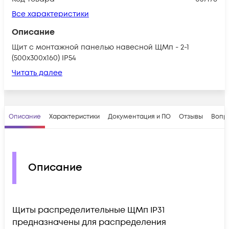
Все характеристики
Описание
Щит с монтажной панелью навесной ЩМп - 2-1
(500х300х160) IP54
Читать далее
Описание
Характеристики
Документация и ПО
Отзывы
Вопр
Описание
Щиты распределительные ЩМп IP31
предназначены для распределения