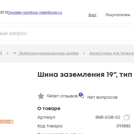
57-11
Онлайн чат
shop-msk@nag.ru
Блог
Покупателям
Способы опла
Документы
Политика рабо
Д
Телекоммуникационные шкафы
Аксессуары для телек
Условия доста
Гарантийное о
Шина заземления 19", тип
Возврат товар
Вопросы и отв
0
Нет отзывов
Нет вопросов
База знаний
Конфигуратор
О товаре
Артикул
SNR-EGB-02
Код товара
093885