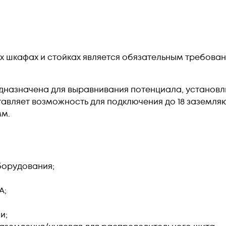
 шкафах и стойках является обязательным требован
едназначена для выравнивания потенциала, установ
ставляет возможность для подключения до 18 заземл
мм.
борудования;
А;
;
и;