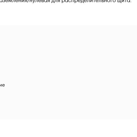
заземления/нулевая для распределительного щита.
ие