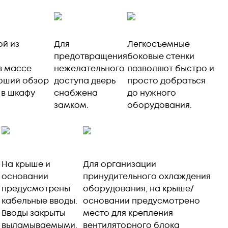
ой из
Для
Легкосъемные
предотвращения
боковые стенки
в массе
нежелательного
позволяют быстро и
роший обзор
доступа дверь
просто добраться
 в шкафу
снабжена
до нужного
замком.
оборудования.
На крыше и
Для организации
основании
принудительного охлаждения
предусмотрены
оборудования, на крыше/
кабельные вводы.
основании предусмотрено
Вводы закрыты
место для крепления
выламываемыми.
вентиляторного блока