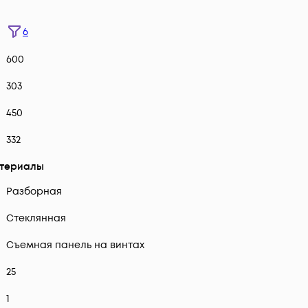
6
600
303
450
332
атериалы
Разборная
Стеклянная
Cъемная панель на винтах
25
1