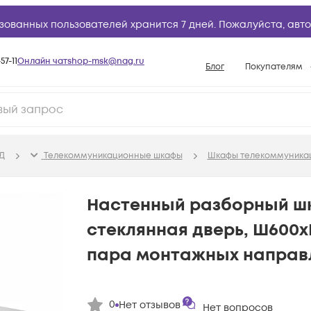
зованных пользователей хранится 7 дней. Пожалуйста,
авто
57-11
Онлайн чат
shop-msk@nag.ru
Блог
Покупателям
Способы опла
Документы
Политика рабо
Д
Телекоммуникационные шкафы
Шкафы телекоммуника
Условия доста
Гарантийное о
Настенный разборный шка
Возврат товар
стеклянная дверь, Ш600х
Вопросы и отв
пара монтажных направ
База знаний
Конфигуратор
0
Нет отзывов
Нет вопросов