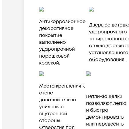
Антикоррозионное
Дверь со вставк
декоративное
ударопрочного
покрытие
тонированного 
выполнено
стекла дает хо
ударопрочной
установленного
порошковой
оборудования.
краской.
Места крепления к
стене
Петли-защелки
дополнительно
позволяют легко
усилены с
и быстро
внутренней
демонтировать
стороны.
или перевесить
Отверстия под