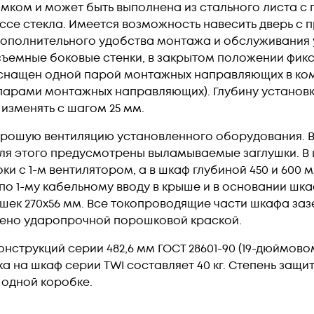
мком и может быть выполнена из стального листа с 
се стекла. Имеется возможность навесить дверь с п
я дополнительного удобства монтажа и обслуживани
ъемные боковые стенки, в закрытом положении фикс
оснащен одной парой монтажных направляющих в ком
 парами монтажных направляющих). Глубину установ
зменять с шагом 25 мм.
рошую вентиляцию установленного оборудования. 
для этого предусмотрены выламываемые заглушки. В 
и с 1-м вентилятором, а в шкаф глубиной 450 и 600
 по 1-му кабельному вводу в крыше и в основании шка
ек 270х56 мм. Все токопроводящие части шкафа за
ено ударопрочной порошковой краской.
нструкций серии 482,6 мм ГОСТ 28601-90 (19-дюймово
 на шкаф серии TWI составляет 40 кг. Степень защит
 одной коробке.