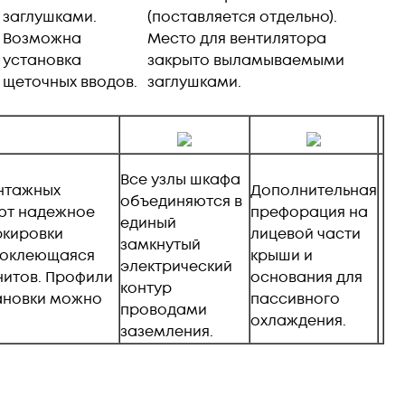
заглушками.
(поставляется отдельно).
.
Возможна
Место для вентилятора
установка
закрыто выламываемыми
щеточных вводов.
заглушками.
Все узлы шкафа
онтажных
Дополнительная
объединяются в
ают надежное
префорация на
единый
ркировки
лицевой части
замкнутый
моклеющаяся
крыши и
электрический
нитов. Профили
основания для
контур
тановки можно
пассивного
проводами
охлаждения.
заземления.