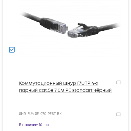
Коммутационный шнур F/UTP 4-х
парный cat.5e 7.0м PE standart чёрный
SNR-FU4-5E-070-PEST-BK
В наличии
: 10+ шт