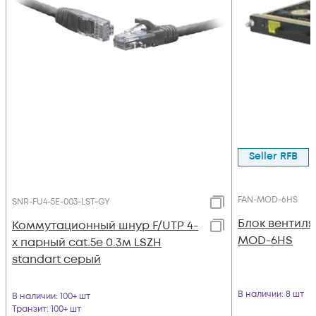
Seller RFB
FAN-MOD-6HS
SNR-FU4-5E-003-LST-GY
Блок вентиля
Коммутационный шнур F/UTP 4-
MOD-6HS
х парный cat.5e 0.3м LSZH
standart серый
В наличии
: 8 шт
В наличии
: 100+ шт
Транзит
: 100+ шт