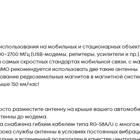
использования на мобильных и стационарных объект
00÷2700
МГц (USB-модемы, репитеры, усилители и пр.
в самых скростных стандартах мобильной связи, с м
IMO рекомендуется использовать две такие антенны.
ование редкоземельных магнитов в магнитной систе
ыше 150 км/час!
Просто разместите антенну на крыше вашего автомо
нтенны до модема.
на снабжена гибким кабелем типа RG-58A/U с много
рока службы антенны в условиях постоянных вибрац
ник и вспененный полиэтилен в качестве центральн