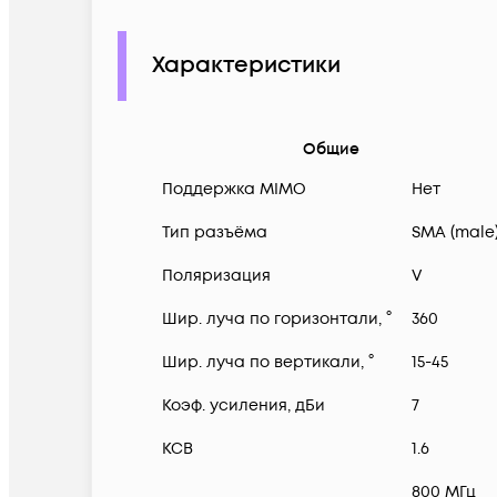
Характеристики
Общие
Поддержка MIMO
Нет
Тип разъёма
SMA (male
Поляризация
V
Шир. луча по горизонтали, °
360
Шир. луча по вертикали, °
15-45
Коэф. усиления, дБи
7
КСВ
1.6
800 МГц