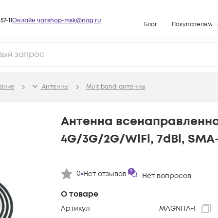
57-11
Онлайн чат
shop-msk@nag.ru
Блог
Покупателям
Способы опла
Документы
Политика рабо
ание
Антенны
Multiband-антенны
Условия доста
Гарантийное о
Антенна всенаправленна
Возврат товар
4G/3G/2G/WiFi, 7dBi, SMA
Вопросы и отв
База знаний
0
Нет отзывов
Конфигуратор
Нет вопросов
О товаре
Артикул
MAGNITA-1