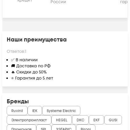
кредит
России
гара
Наши преимущества
Ответов:
1
✅ В наличии
🚚 Доставка по РФ
🔥 Скидки до 50%
⭐ Гарантия до 5 лет
Бренды
Ruvinil
IEK
Systeme Electric
Электропромпласт
HEGEL
DKC
EKF
GUSI
Промрукав
SPL
ЗЭТАРУС
Bironi