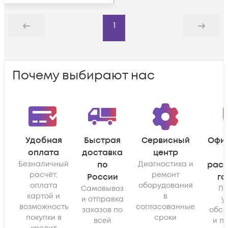
1
Назад
Дальше
Почему выбирают нас
Удобная
Быстрая
Сервисный
Офи
оплата
доставка
центр
Безналичный
по
Диагностика и
рас
расчёт,
ремонт
России
га
оплата
оборудования
Самовывоз
По
картой и
в
и отправка
у
возможность
согласованные
заказов по
обсл
покупки в
сроки
всей
и п