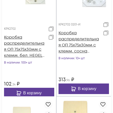
КРК2702 0201-И
КРК2702
Коробка
Коробка
распределительна
распределительна
я ОП 75х75х30мм с
я ОП 75х75х30мм с
клемм. сосна
клемм. бел. HEGEL
HEGEL КРК2702 0201-
В наличии
: 10+ шт
КРК2702
В наличии
: 100+ шт
И
313
₽
,96
102
₽
,34
В корзину
В корзину