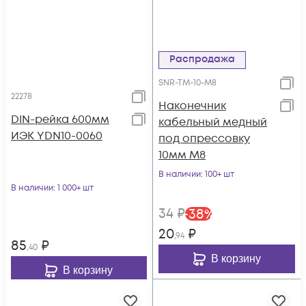
Распродажа
SNR-TM-10-M8
22278
Наконечник
DIN-рейка 600мм
кабельный медный
ИЭК YDN10-0060
под опрессовку
10мм М8
В наличии
: 100+ шт
В наличии
: 1 000+ шт
34
₽
-
38
%
20
₽
,94
85
₽
,40
В корзину
В корзину