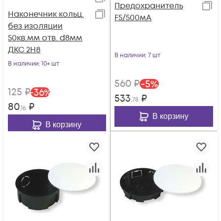
Предохранитель
Наконечник кольц.
F5/500мА
без изоляции
50кв.мм отв. d8мм
ДКС 2H8
В наличии
: 7 шт
В наличии
: 10+ шт
560
₽
-
5
%
125
₽
-
36
%
533
₽
,78
80
₽
,16
В корзину
В корзину