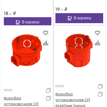
19
₽
,77
18
₽
,47
В корзину
В корзину
КУ1102
КУ1103
Коробка
Коробка
установочная СП
установочная СП
64х60мм (ниша