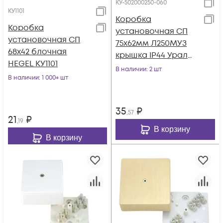
КУ-502000250-060
КУ1101
Коробка
Коробка
установочная СП
установочная СП
75х62мм Л250МУЗ
68х42 блочная
крышка IP44 Урал
HEGEL КУ1101
Пак КУ-502000250-
В наличии
: 2 шт
В наличии
: 1 000+ шт
060
35
₽
,57
21
₽
,19
В корзину
В корзину