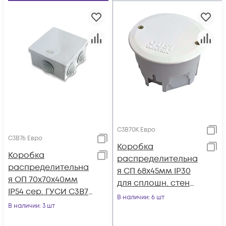
С3В70К Евро
С3В76 Евро
Коробка
Коробка
распределительна
распределительна
я СП 68х45мм IP30
я ОП 70х70х40мм
для сплошн. стен
IP54 сер. ГУСИ С3В76
кругл. сер. ГУСИ
В наличии
: 6 шт
Евро
В наличии
: 3 шт
С3В70К Евро