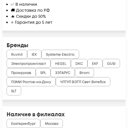
✅ В наличии
🚚 Доставка по РФ
🔥 Скидки до 50%
⭐ Гарантия до 5 лет
Бренды
Ruvinil
IEK
Systeme Electric
Электропромпласт
HEGEL
DKC
EKF
GUSI
Промрукав
SPL
ЗЭТАРУС
Bironi
ПЭМИ Ростов-на-Дону
ЧПТУП ВЭТП Свет Витебск
SLT
Наличие в филиалах
Екатеринбург
Москва