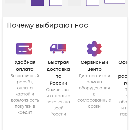
Назад
Дальше
Почему выбирают нас
Удобная
Быстрая
Сервисный
Офи
оплата
доставка
центр
Безналичный
по
Диагностика и
рас
расчёт,
ремонт
России
га
оплата
оборудования
Самовывоз
По
картой и
в
и отправка
у
возможность
согласованные
заказов по
обсл
покупки в
сроки
всей
и п
кредит
России
гара