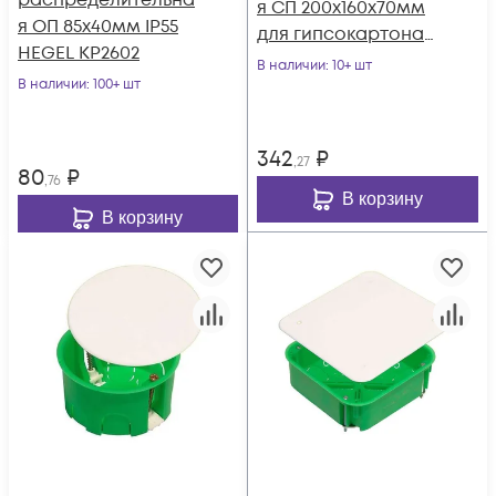
распределительна
я СП 200х160х70мм
я ОП 85х40мм IP55
для гипсокартона
HEGEL КР2602
HEGEL КР1205
В наличии
: 10+ шт
В наличии
: 100+ шт
342
₽
,27
80
₽
,76
В корзину
В корзину