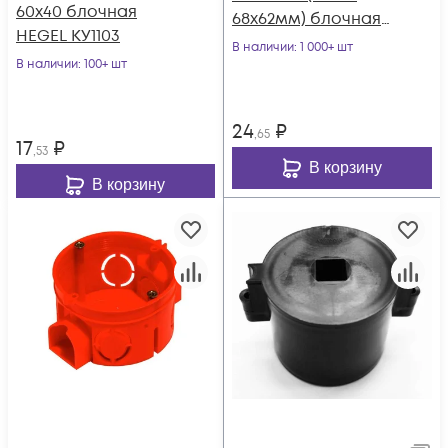
60х40 блочная
68х62мм) блочная
HEGEL КУ1103
HEGEL КУ1102
В наличии
: 1 000+ шт
В наличии
: 100+ шт
24
₽
,65
17
₽
,53
В корзину
В корзину