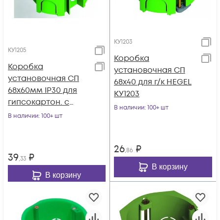
КУ1203
КУ1205
Коробка
Коробка
установочная СП
установочная СП
68х40 для г/к HEGEL
68х60мм IP30 для
КУ1203
гипсокартон. с
В наличии
: 100+ шт
метал. лапками
В наличии
: 100+ шт
HEGEL КУ1205
26
₽
,86
39
₽
,33
В корзину
В корзину