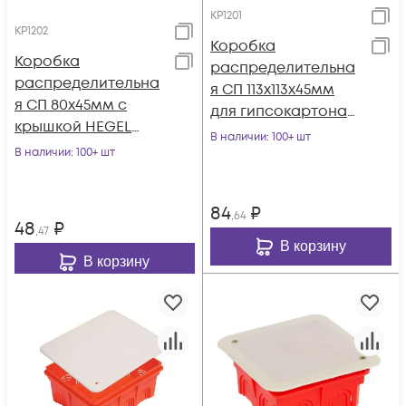
КР1201
КР1202
Коробка
Коробка
распределительна
распределительна
я СП 113х113х45мм
я СП 80х45мм с
для гипсокартона
крышкой HEGEL
HEGEL КР1201
В наличии
: 100+ шт
КР1202
В наличии
: 100+ шт
84
₽
,64
48
₽
,47
В корзину
В корзину