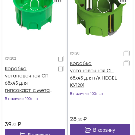
КУ1201
КУ1202
Коробка
Коробка
установочная СП
установочная СП
68х45 для г/к HEGEL
68х45 для
КУ1201
гипсокарт. с метал.
В наличии
: 100+ шт
лапками HEGEL
В наличии
: 100+ шт
КУ1202
28
₽
,03
39
₽
,53
В корзину