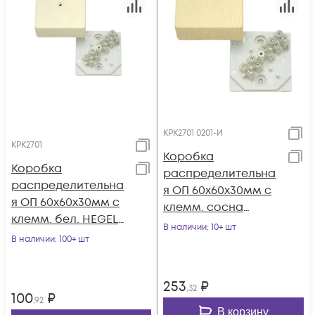
КРК2701 0201-И
КРК2701
Коробка
Коробка
распределительна
распределительна
я ОП 60х60х30мм с
я ОП 60х60х30мм с
клемм. сосна
клемм. бел. HEGEL
HEGEL КРК2701 0201-
В наличии
: 10+ шт
КРК2701
В наличии
: 100+ шт
И
253
₽
,32
100
₽
,92
В корзину