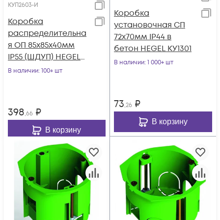
КУП2603-И
Коробка
Коробка
установочная СП
распределительна
72х70мм IP44 в
я ОП 85х85х40мм
бетон HEGEL КУ1301
IP55 (ШДУП) HEGEL
В наличии
: 1 000+ шт
КУП2603-И
В наличии
: 100+ шт
73
₽
,26
398
₽
,66
В корзину
В корзину