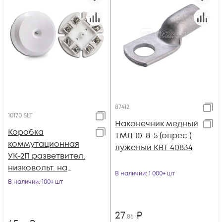
87412
10170 SLT
Наконечник медный
Коробка
ТМЛ 10-8-5 (опрес.)
коммутационная
луженый КВТ 40834
УК-2П разветвител.
низковольт. на
В наличии
: 1 000+ шт
винте SLT 10170
В наличии
: 100+ шт
27
₽
,86