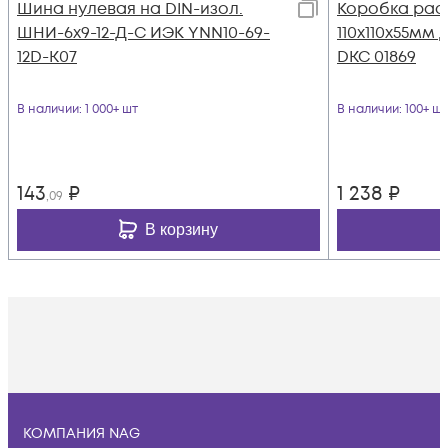
Шина нулевая на DIN-изол.
Коробка рас
ШНИ-6х9-12-Д-С ИЭК YNN10-69-
110х110х55мм
12D-K07
DKC 01869
В наличии
: 1 000+ шт
В наличии
: 100+ шт
143
₽
1 238
₽
,09
В корзину
КОМПАНИЯ NAG