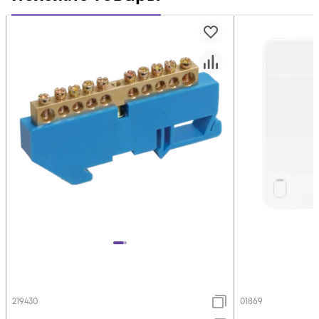
219430
01869