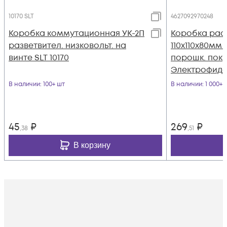
10170 SLT
4627092970248
Коробка коммутационная УК-2П
Коробка рас
разветвител. низковольт. на
110х110х80мм I
винте SLT 10170
порошк. пок
Электрофид
В наличии
: 100+ шт
В наличии
: 1 000+ 
45
₽
269
₽
,38
,51
В корзину