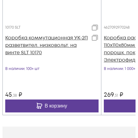
10170 SLT
4627092970248
Коробка коммутационная УК-2П
Коробка рас
разветвител. низковольт. на
110х110х80мм I
винте SLT 10170
порошк. пок
Электрофид
В наличии
: 100+ шт
В наличии
: 1 000+ 
45
₽
269
₽
,38
,51
В корзину