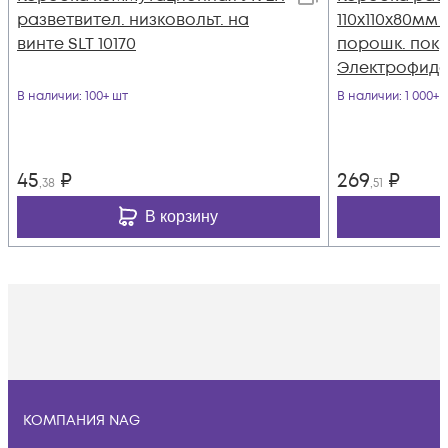
разветвител. низковольт. на
110х110х80мм I
винте SLT 10170
порошк. пок
Электрофид
В наличии
: 100+ шт
В наличии
: 1 000+ 
45
₽
269
₽
,38
,51
В корзину
КОМПАНИЯ NAG