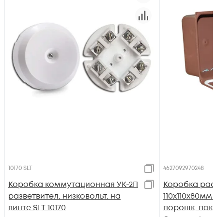
10170 SLT
4627092970248
Коробка коммутационная УК-2П
Коробка рас
разветвител. низковольт. на
110х110х80мм I
винте SLT 10170
порошк. пок