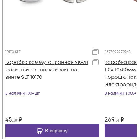
10170 SLT
4627092970248
Коробка коммутационная УК-2П
Коробка рас
разветвител. низковольт. на
110х110х80мм I
винте SLT 10170
порошк. пок
Электрофид
В наличии
: 100+ шт
В наличии
: 1 000+ 
45
₽
269
₽
,38
,51
В корзину