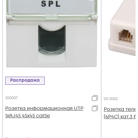
Распродажа
200007
03-0002
Розетка информационная UTP
Розетка теле
1хRJ45 45х45 cat5е
(6P4C) кат.3 