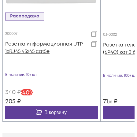
Распродажа
200007
03-0002
Розетка информационная UTP
Розетка теле
1хRJ45 45х45 cat5е
(6P4C) кат.3 
В наличии
: 10+ шт
В наличии
: 100+ шт
340
₽
-
40
%
205
₽
71
₽
,18
В корзину