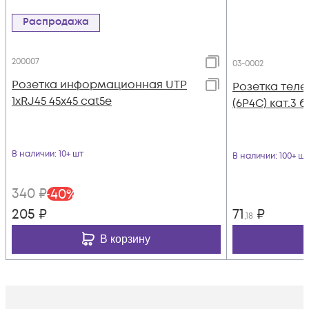
Распродажа
200007
03-0002
Розетка информационная UTP
Розетка теле
1хRJ45 45х45 cat5е
(6P4C) кат.3 
В наличии
: 10+ шт
В наличии
: 100+ шт
340
₽
-
40
%
205
₽
71
₽
,18
В корзину