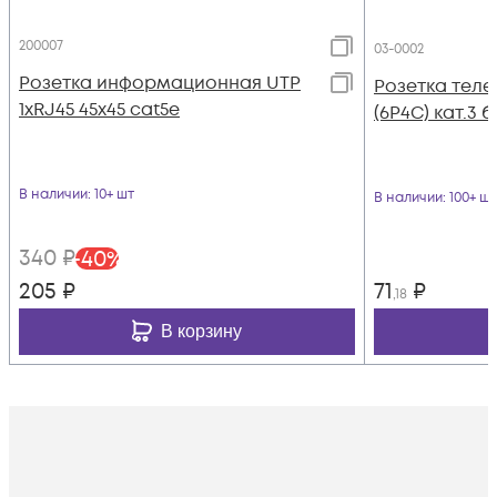
200007
03-0002
Розетка информационная UTP
Розетка теле
1хRJ45 45х45 cat5е
(6P4C) кат.3 
В наличии
: 10+ шт
В наличии
: 100+ шт
340
₽
-
40
%
205
₽
71
₽
,18
В корзину