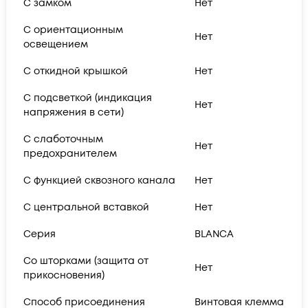
С замком
Нет
С ориентационным
Нет
освещением
С откидной крышкой
Нет
С подсветкой (индикация
Нет
напряжения в сети)
С слаботочным
Нет
предохранителем
С функцией сквозного канала
Нет
С центральной вставкой
Нет
Серия
BLANCA
Со шторками (защита от
Нет
прикосновения)
Способ присоединения
Винтовая клемма