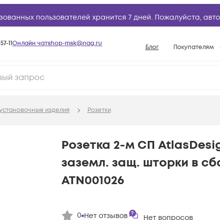
зованных пользователей хранится 7 дней. Пожалуйста,
авто
57-11
Онлайн чат
shop-msk@nag.ru
Блог
Покупателям
Способы опла
Документы
Политика рабо
установочные изделия
Розетки
Условия доста
Гарантийное о
Розетка 2-м СП AtlasDesig
Возврат товар
заземл. защ. шторки в сб
Вопросы и отв
ATN001026
База знаний
Конфигуратор
0
Нет отзывов
Нет вопросов