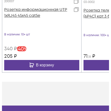
200007
03-0002
Розетка информационная UTP
Розетка теле
1хRJ45 45х45 cat5е
(6P4C) кат.3 
В наличии
: 10+ шт
В наличии
: 100+ шт
340
₽
-
40
%
205
₽
71
₽
,18
В корзину