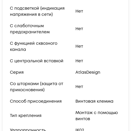
С подсветкой (индикация
Нет
напряжения в сети)
С слаботочным
Нет
предохранителем
С функцией сквозного
Нет
канала
С центральной вставкой
Нет
Серия
AtlasDesign
Со шторками (защита от
Нет
прикосновения)
Способ присоединения
Винтовая клемма
Монтаж с помощью
Тип крепления
винтов
Ударопрочность
IK02