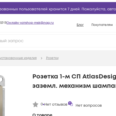
зованных пользователей хранится 7 дней. Пожалуйста,
авто
57-11
Онлайн чат
shop-msk@nag.ru
Блог
Покупателям
Способы опла
Документы
Политика рабо
установочные изделия
Розетки
Условия доста
Гарантийное о
Розетка 1-м СП AtlasDesig
Возврат товар
заземл. механизм шампан
Вопросы и отв
База знаний
0
Нет отзывов
Конфигуратор
Нет вопросов
О товаре