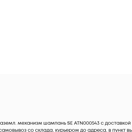
 с заземл. механизм шампань SE ATN000543 c доставко
амовывоз со склада, курьером до адреса, в пункт вы