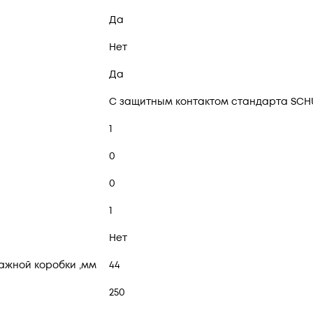
Да
Нет
Да
С защитным контактом стандарта SC
1
0
0
1
Нет
ажной коробки ,мм
44
250