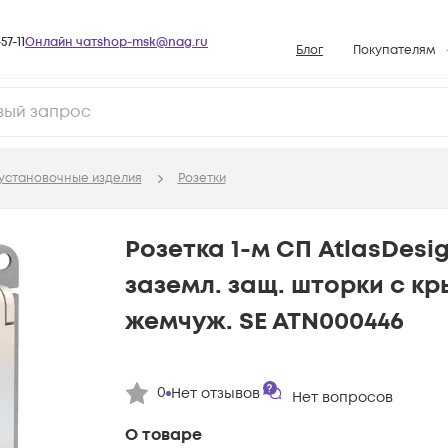
57-11
Онлайн чат
shop-msk@nag.ru
Блог
Покупателям
Способы опла
Документы
Политика рабо
установочные изделия
Розетки
Условия доста
Гарантийное о
Розетка 1-м СП AtlasDesig
Возврат товар
заземл. защ. шторки с к
Вопросы и отв
жемчуж. SE ATN000446
База знаний
Конфигуратор
0
Нет отзывов
Нет вопросов
О товаре