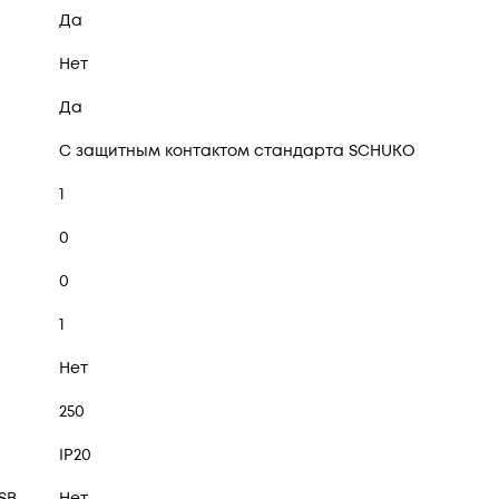
Да
Нет
Да
С защитным контактом стандарта SCHUKO
1
0
0
1
Нет
250
IP20
SB
Нет