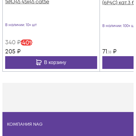
1хRJ45 45х45 cat5е
(6P4C) кат.3 
В наличии
: 10+ шт
В наличии
: 100+ шт
340
₽
-
40
%
205
₽
71
₽
,18
В корзину
КОМПАНИЯ NAG