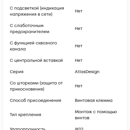
С подсветкой (индикация
Нет
напряжения в сети)
С слаботочным
Нет
предохранителем
С функцией сквозного
Нет
канала
С центральной вставкой
Нет
Серия
AtlasDesign
Со шторками (защита от
Нет
прикосновения)
Способ присоединения
Винтовая клемма
Монтаж с помощью
Тип крепления
винтов
Ударопрочность
IK02