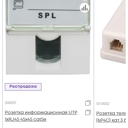
Распродажа
200007
03-0002
Розетка информационная UTP
Розетка теле
1хRJ45 45х45 cat5е
(6P4C) кат.3 