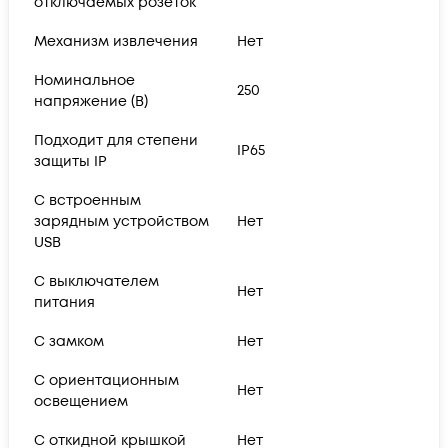
отключаемых розеток
Механизм извлечения
Нет
Номинальное
250
напряжение (В)
Подходит для степени
IP65
защиты IP
С встроенным
зарядным устройством
Нет
USB
С выключателем
Нет
питания
С замком
Нет
С ориентационным
Нет
освещением
С откидной крышкой
Нет