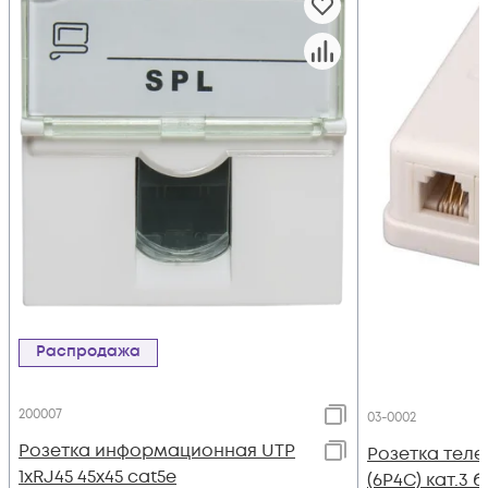
Распродажа
200007
03-0002
Розетка информационная UTP
Розетка теле
1хRJ45 45х45 cat5е
(6P4C) кат.3 