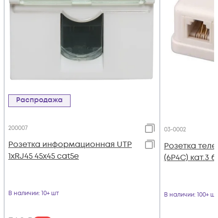
Распродажа
200007
03-0002
Розетка информационная UTP
Розетка теле
1хRJ45 45х45 cat5е
(6P4C) кат.3 
В наличии
: 10+ шт
В наличии
: 100+ шт