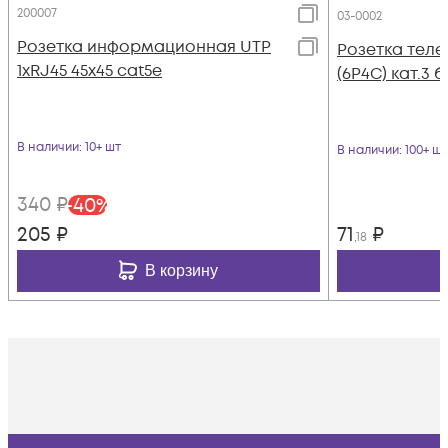
200007
03-0002
Розетка информационная UTP
Розетка теле
1хRJ45 45х45 cat5е
(6P4C) кат.3 
В наличии
: 10+ шт
В наличии
: 100+ шт
340
₽
-
40
%
205
₽
71
₽
,18
В корзину