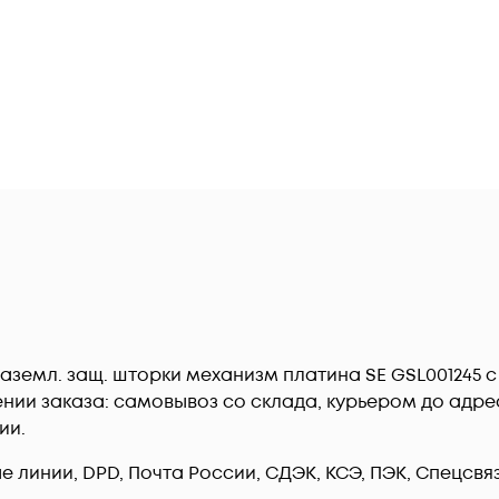
с заземл. защ. шторки механизм платина SE GSL001245
ии заказа: самовывоз со склада, курьером до адреса
ии.
линии, DPD, Почта России, СДЭК, КСЭ, ПЭК, Спецсвязь