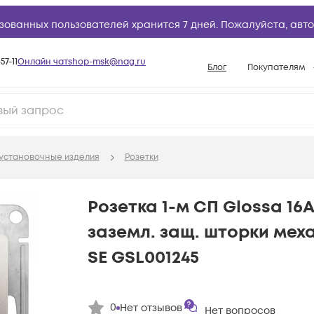
зованных пользователей хранится 7 дней. Пожалуйста,
авто
57-11
Онлайн чат
shop-msk@nag.ru
Блог
Покупателям
Способы опла
Документы
Политика рабо
установочные изделия
Розетки
Условия доста
Гарантийное о
Розетка 1-м СП Glossa 16А
Возврат товар
заземл. защ. шторки мех
Вопросы и отв
SE GSL001245
База знаний
Конфигуратор
0
Нет отзывов
Нет вопросов