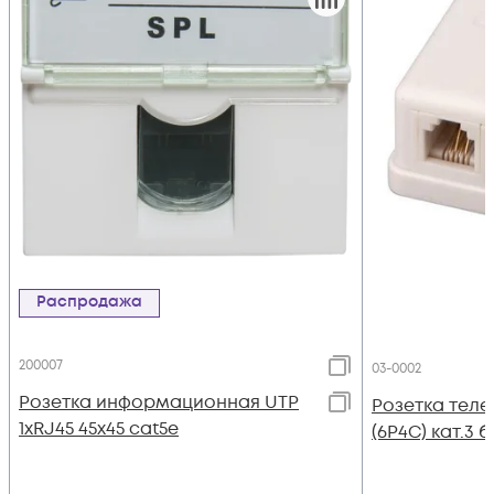
Распродажа
200007
03-0002
Розетка информационная UTP
Розетка теле
1хRJ45 45х45 cat5е
(6P4C) кат.3 