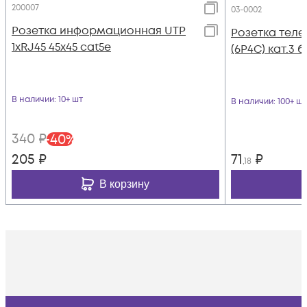
200007
03-0002
Розетка информационная UTP
Розетка теле
1хRJ45 45х45 cat5е
(6P4C) кат.3 
В наличии
: 10+ шт
В наличии
: 100+ шт
340
₽
-
40
%
205
₽
71
₽
,18
В корзину