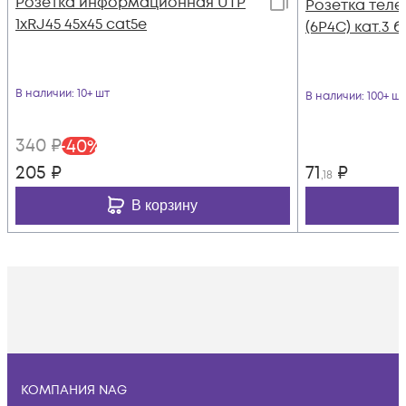
Розетка информационная UTP
Розетка теле
1хRJ45 45х45 cat5е
(6P4C) кат.3 
В наличии
: 10+ шт
В наличии
: 100+ шт
340
₽
-
40
%
205
₽
71
₽
,18
В корзину
КОМПАНИЯ NAG