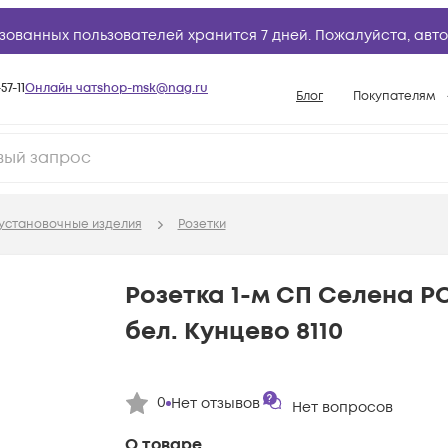
зованных пользователей хранится 7 дней. Пожалуйста,
авто
57-11
Онлайн чат
shop-msk@nag.ru
Блог
Покупателям
Способы опла
Документы
Политика рабо
установочные изделия
Розетки
Условия доста
Гарантийное о
Розетка 1-м СП Селена РС
Возврат товар
бел. Кунцево 8110
Вопросы и отв
База знаний
0
Нет отзывов
Конфигуратор
Нет вопросов
О товаре