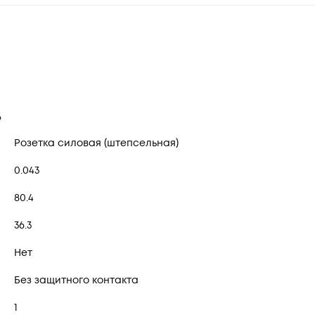
е
Розетка силовая (штепсельная)
0.043
80.4
36.3
Нет
Без защитного контакта
1