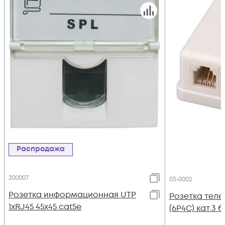
Распродажа
200007
03-0002
Розетка информационная UTP
Розетка теле
1хRJ45 45х45 cat5е
(6P4C) кат.3 