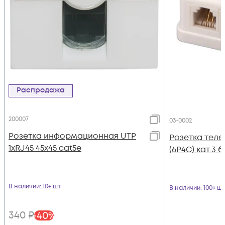
Распродажа
200007
03-0002
Розетка информационная UTP
Розетка теле
1хRJ45 45х45 cat5е
(6P4C) кат.3 
В наличии
: 10+ шт
В наличии
: 100+ шт
340
₽
-
40
%