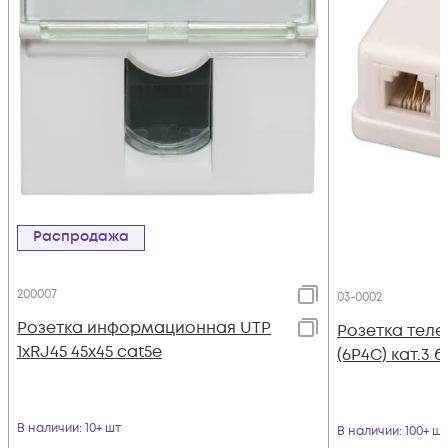
Распродажа
200007
03-0002
Розетка информационная UTP
Розетка теле
1хRJ45 45х45 cat5е
(6P4C) кат.3 
В наличии
: 10+ шт
В наличии
: 100+ шт