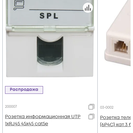
Распродажа
200007
03-0002
Розетка информационная UTP
Розетка теле
1хRJ45 45х45 cat5е
(6P4C) кат.3 