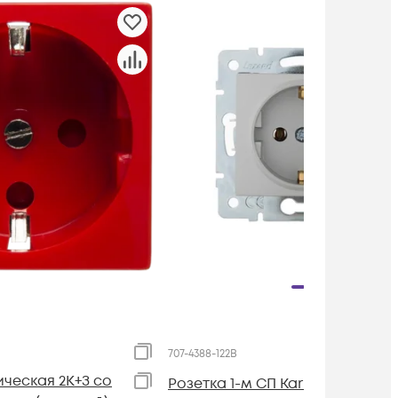
707-4388-122B
ическая 2К+З со
Розетка 1-м СП Karina с заземл.