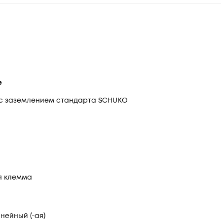
е
 с заземлением стандарта SCHUKO
я клемма
нейный (-ая)