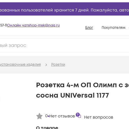
зованных пользователей хранится 7 дней. Пожалуйста,
авто
57-11
Онлайн чат
shop-msk@nag.ru
Блог
Покупателям
Способы опла
Документы
Политика рабо
установочные изделия
Розетки
Условия доста
Гарантийное о
Розетка 4-м ОП Олимп с 
Возврат товар
сосна UNIVersal 1177
Вопросы и отв
База знаний
0
Нет отзывов
Конфигуратор
Нет вопросов
О товаре